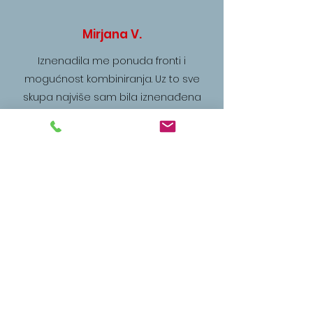
Mirjana V.
Iznenadila me ponuda fronti i
mogućnost kombiniranja. Uz to sve
skupa najviše sam bila iznenađena
izuzetno povoljnom cijenom obzirom
na visoku kvalitetu proizvoda.
Grga I.
Godinama surađujem sa Nordom i uz
sve tvrtke koje je ta kompanija stvorila