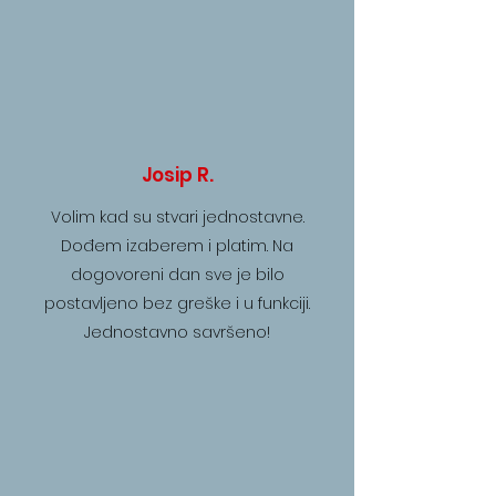
Josip R.
Volim kad su stvari jednostavne.
Dođem izaberem i platim. Na
dogovoreni dan sve je bilo
postavljeno bez greške i u funkciji.
Jednostavno savršeno!