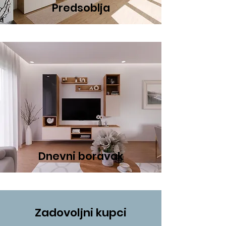
Predsoblja
Dnevni boravak
Zadovoljni kupci