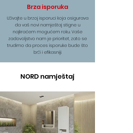
Brza isporuka
Uživajte u brzoj isporuci koja osigurava
da vaš novi namještaj stigne u
najkraćem mogućem roku. Vaše
zadovoljstvo nam je prioritet, zato se
trudimo da proces isporuke bude što
brži i efikasniji.
NORD namještaj