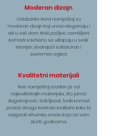
Moderan dizajn
Odaberite Nord namještaj za
moderan dizajn koji unosi eleganciju i
stil u vaš dom. Naši pažljivo osmišljeni
komadi savršeno se uklapaju u svaki
interijer, stvarajući sofisticiran i
suvremen izgled
Kvalitetni materijali
Naš namještaj izrađen je od
najkvalitetnijih materijala, što jamči
dugotrajnost i izdržljivost. Svaki komad
prolazi stroge kontrole kvalitete kako bi
osigurali vrhunsku izradu koja će vam
služiti godinama.