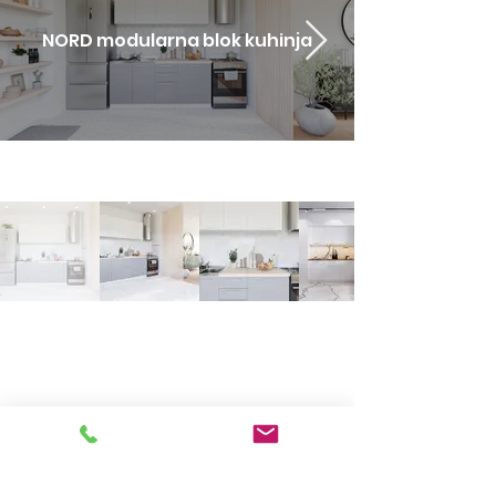
NORD modularna blok kuhinja