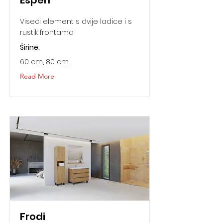
Espen
Viseći element s dvije ladice i s
rustik frontama
Širine:
60 cm, 80 cm
Read More
Frodi