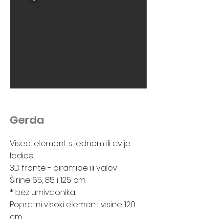
Gerda
Viseći element s jednom ili dvije
ladice.
3D fronte - piramide ili valovi.
Širine 65, 85 i 125 cm.
* bez umivaonika.
Popratni visoki element visine 120
cm.