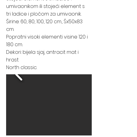
umivaonikom ili stojeći element s
tri ladice i pločom za umivaonik.
Širine: 60, 80, 100, 120 cm., Šx50x83
cm.
Popratni visoki elementi visine 120 i
180 cm.
Dekori: bijela sjaj, antracit mat i
hrast
North classic.​