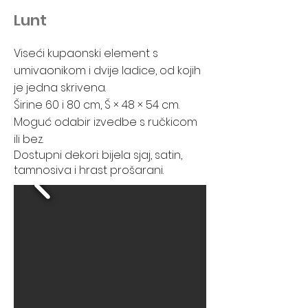
Lunt
Viseći kupaonski element s
umivaonikom i dvije ladice, od kojih
je jedna skrivena.
Širine 60 i 80 cm, Š × 48 × 54 cm.
Moguć odabir izvedbe s ručkicom
ili bez.
Dostupni dekori: bijela sjaj, satin,
tamnosiva i hrast prošarani.