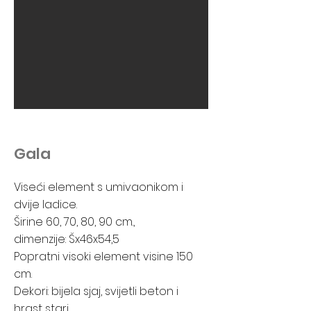
Gala
Viseći element s umivaonikom i
dvije ladice.
Širine 60, 70, 80, 90 cm.,
dimenzije: Šx46x54,5
Popratni visoki element visine 150
cm.
Dekori: bijela sjaj, svijetli beton i
hrast stari.