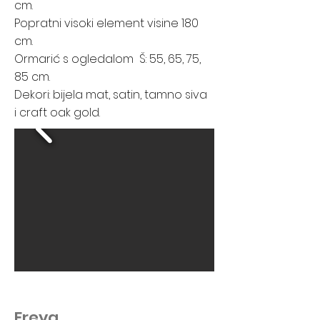
cm.
Popratni visoki element visine 180
cm.
Ormarić s ogledalom Š: 55, 65, 75,
85 cm.
Dekori: bijela mat, satin, tamno siva
i craft oak gold.
Freya