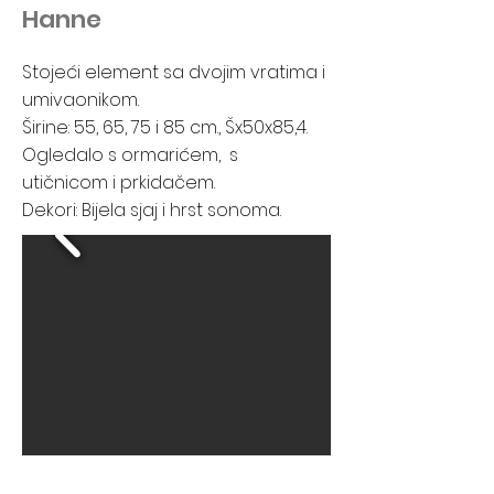
Hanne
Stojeći element sa dvojim vratima i
umivaonikom.
Širine: 55, 65, 75 i 85 cm., Šx50x85,4.
Ogledalo s ormarićem, s
utičnicom i prkidačem.
Dekori: Bijela sjaj i hrst sonoma.