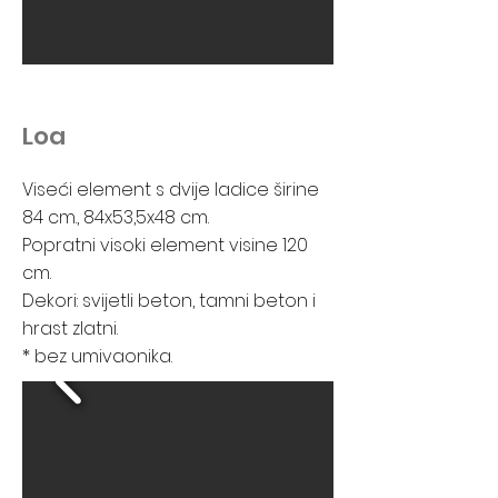
Loa
Viseći element s dvije ladice širine
84 cm., 84x53,5x48 cm.
Popratni visoki element visine 120
cm.
Dekori: svijetli beton, tamni beton i
hrast zlatni.
* bez umivaonika.