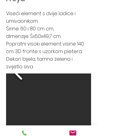
Viseći element s dvije ladice i
umivaonikom.
Širine: 60 i 80 cm cm,
dimenzije: Šx50x49,7 cm.
Popratni visoki element visine 140
cm. 3D fronte s uzorkom pletera.
Dekori: bijela, tamno zelena i
svijetlo siva.​