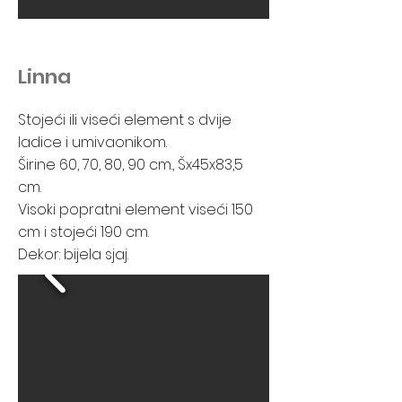
Linna
Stojeći ili viseći element s dvije
ladice i umivaonikom.
Širine 60, 70, 80, 90 cm., Šx45x83,5
cm.
Visoki popratni element viseći 150
cm i stojeći 190 cm.
Dekor: bijela sjaj.