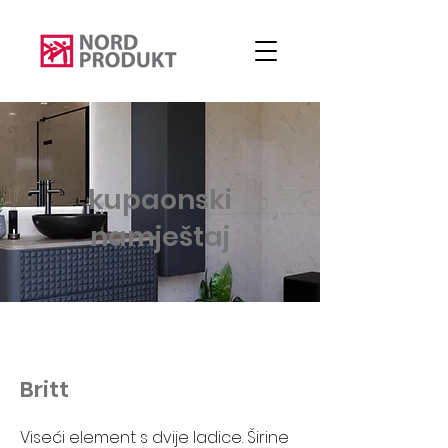
kupaonski
namještaj
Britt
Viseći element s dvije ladice. Širine