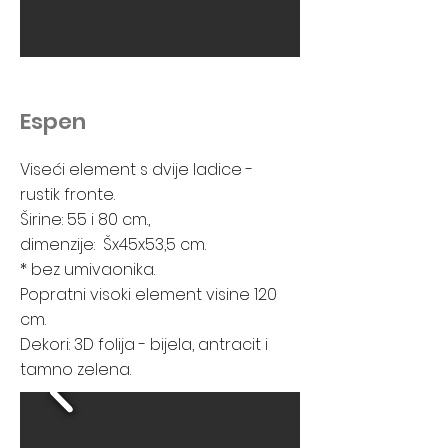
Espen
Viseći element s dvije ladice -
rustik fronte.
Širine: 55 i 80 cm.,
dimenzije: Šx45x53,5 cm.
* bez umivaonika.
Popratni visoki element visine 120
cm.
Dekori: 3D folija - bijela, antracit i
tamno zelena.