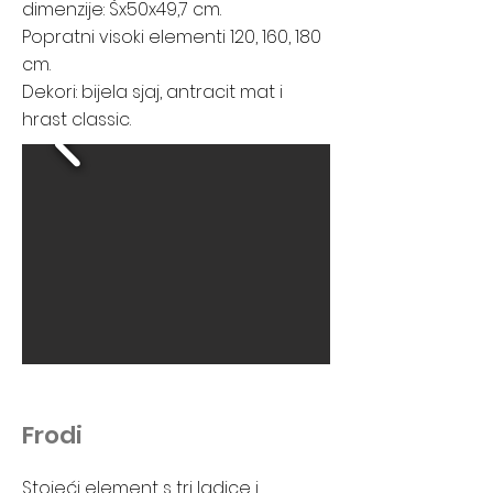
dimenzije: Šx50x49,7 cm.
Popratni visoki elementi 120, 160, 180
cm.
Dekori: bijela sjaj, antracit mat i
hrast classic.
Frodi
Stojeći element s tri ladice i