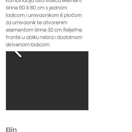
Kombinacija dva viseća element
širine 60 ili 80 cm s jednom
ladicom i umivaonikom ili pločom
za umivaonik te otvorenim
elementom širine 30 cm. Reljefne
fronte u obliku rebra i dodatnom
skrivenom ladicom.
Elin